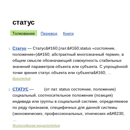
статус
Толкование
Перевод
Книги
Статус
— Статус&#160;(лат.&#160;status «состояние,
1
положение»)&#160; абстрактный многозначный термин, в
общем смысле обозначающий совокупность стабильных
значений параметров объекта или субъекта. С упрощённой
точки зрения статус объекта или субъекта&#160; …
Википедия
СТАТУС
— (от лат. status состояние, положение)
2
социальный, соотносительное положение (позиция)
индивида или группы в социальной системе, определяемое
по ряду признаков, специфичных для данной системы
(экономических, профессиональных, этнических и&#8230;
…
Философская энциклопедия