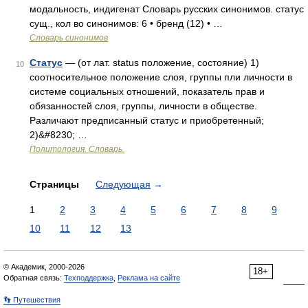
модальность, индигенат Словарь русских синонимов. статус
сущ., кол во синонимов: 6 • бренд (12) • …
Словарь синонимов
Статус
— (от лат. status положение, состояние) 1)
10
соотносительное положение слоя, группы пли личности в
системе социальных отношений, показатель прав и
обязанностей слоя, группы, личности в обществе.
Различают предписанный статус и приобретенный;
2)&#8230; …
Политология. Словарь.
Страницы
Следующая
→
1
2
3
4
5
6
7
8
9
10
11
12
13
© Академик, 2000-2026
18+
Обратная связь:
Техподдержка
,
Реклама на сайте
👣 Путешествия