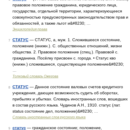
правовое положение гражданина, юридического лица,
государства, отдельной территории, характеризующееся
совокупностью предусмотренных законодательством прав и
обязанностей, а также льгот и&#8230; …
Энциклопедия права
СТАТУС
— СТАТУС, а, муж. 1. Сложившееся состояние,
7
положение (книжн.). С. общественных отношений, жизни
общества. 2. Правовое положение (спец.). Правовой с.
гражданина. Посёлку присвоен с. города. • Статус кво
(книжн.) сложившееся, существующее положение&#8230;
…
Толковый словарь Ожегова
СТАТУС
— Данное состояние валовых счетов кредитного
8
учреждения, дающее возможность судить об оборотах,
прибылях и убытках. Словарь иностранных слов, вошедших
в состав русского языка. Чудинов А.Н., 1910. статус (лат.
status состояние дел, положение)&#8230; …
Словарь иностранных слов русского языка
статус
— гражданское состояние; положение,
9